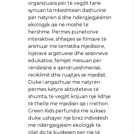
organizuara për të vegjlit tanë
synuan ta mbështesin dashurinë
për natyrën si dhe ndërgjegjësimin
ekologjik që në moshë të
hershme. Përmes punëtorive
interaktive, shfaqjes se filmave të
animuar me tematika mjedisore,
lojërave argëtuese dhe sesioneve
edukative, fëmijët mësuan për
rëndësinë e qëndrueshmërisë,
reciklimit dhe ruajtjes së mjedisit.
Duke i angazhuar me natyrën
përmes këtyre aktiviteteve të
shumta, të vegjlit krijuan një lidhje
të thellë me mjedisin që i rrethon.
Green Kids përfundoi me sukses
duke ushqyer një brez individësh
me ndërgjegjësim ekologjik të
cilët do të kujdesen për një të