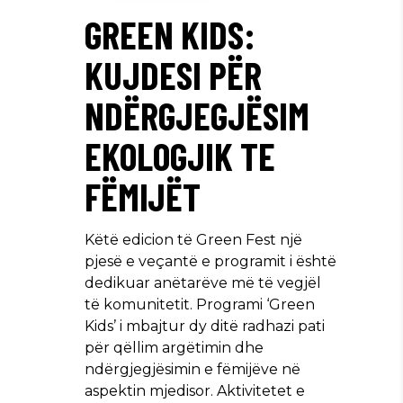
GREEN KIDS:
KUJDESI PËR
NDËRGJEGJËSIM
EKOLOGJIK TE
FËMIJËT
Këtë edicion të Green Fest një
pjesë e veçantë e programit i është
dedikuar anëtarëve më të vegjël
të komunitetit. Programi ‘Green
Kids’ i mbajtur dy ditë radhazi pati
për qëllim argëtimin dhe
ndërgjegjësimin e fëmijëve në
aspektin mjedisor. Aktivitetet e