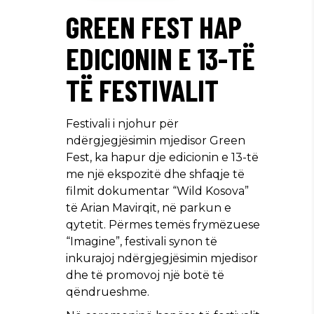
GREEN FEST HAP
EDICIONIN E 13-TË
TË FESTIVALIT
Festivali i njohur për
ndërgjegjësimin mjedisor Green
Fest, ka hapur dje edicionin e 13-të
me një ekspozitë dhe shfaqje të
filmit dokumentar “Wild Kosova”
të Arian Mavirqit, në parkun e
qytetit. Përmes temës frymëzuese
“Imagine”, festivali synon të
inkurajoj ndërgjegjësimin mjedisor
dhe të promovoj një botë të
qëndrueshme.