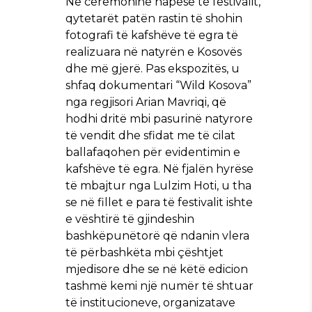
Në ceremoninë hapëse të festivalit,
qytetarët patën rastin të shohin
fotografi të kafshëve të egra të
realizuara në natyrën e Kosovës
dhe më gjerë. Pas ekspozitës, u
shfaq dokumentari “Wild Kosova”
nga regjisori Arian Mavriqi, që
hodhi dritë mbi pasurinë natyrore
të vendit dhe sfidat me të cilat
ballafaqohen për evidentimin e
kafshëve të egra. Në fjalën hyrëse
të mbajtur nga Lulzim Hoti, u tha
se në fillet e para të festivalit ishte
e vështirë të gjindeshin
bashkëpunëtorë që ndanin vlera
të përbashkëta mbi çështjet
mjedisore dhe se në këtë edicion
tashmë kemi një numër të shtuar
të institucioneve, organizatave