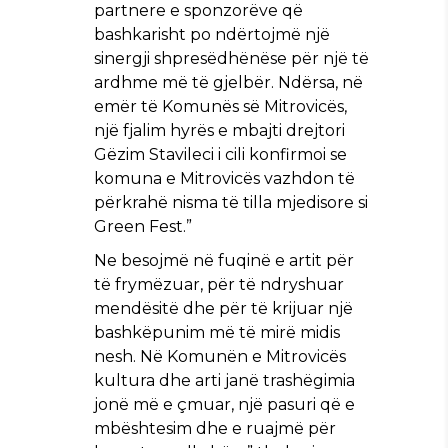
partnere e sponzorëve që
bashkarisht po ndërtojmë një
sinergji shpresëdhënëse për një të
ardhme më të gjelbër. Ndërsa, në
emër të Komunës së Mitrovicës,
një fjalim hyrës e mbajti drejtori
Gëzim Stavileci i cili konfirmoi se
komuna e Mitrovicës vazhdon të
përkrahë nisma të tilla mjedisore si
Green Fest.”
Ne besojmë në fuqinë e artit për
të frymëzuar, për të ndryshuar
mendësitë dhe për të krijuar një
bashkëpunim më të mirë midis
nesh. Në Komunën e Mitrovicës
kultura dhe arti janë trashëgimia
jonë më e çmuar, një pasuri që e
mbështesim dhe e ruajmë për