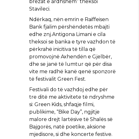
brezat e ardhshëm” theksoi
Stavileci.
Ndërkaq, nën emrin e Raiffeisen
Bank fjalim përshëndetës mbajti
edhe znj.Antigona Limani e cila
theksoi se banka e tyre vazhdon të
përkrahë inicitiva të tilla që
promovojnë Axhendën e Gjelbër,
dhe se janë të lumtur që për disa
vite me radhë kanë qenë sponzorë
të festivalit Green Fest.
Festivali do të vazhdoj edhe për
tre ditë me aktivitete të ndryshme
si: Green Kids, shfaqje filmi,
publikime, “Bike Day”, ngjitje
malore drejt lartësive të Shalës së
Bajgorës, natë poetike, aksione
mjedisore, si dhe koncerte festive.