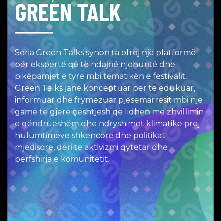
GREEN TALK
Seria Green Talks synon ta ofroj një platformë
për ekspertë që të ndajnë njohuritë dhe
pikëpamjet e tyre mbi tematikën e festivalit.
Green Talks janë konceptuar për të edukuar,
informuar dhe frymëzuar pjesëmarrësit mbi një
gamë të gjerë çështjesh që lidhen me zhvillimin
e qëndrueshëm dhe ndryshimet klimatike prej
hulumtimeve shkencore dhe politikat
mjedisore, deri te aktivizmi qytetar dhe
përfshirja e komunitetit.