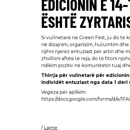
EDICIONIN E 14
ËSHTË ZYRTARI
Si vullnetarë në Green Fest, ju do të k
në dizajnim, organizim, hulumtim dhe 
njihni njerëz entuziast për artin dhe mj
zhvilloni aftësi të reja, do të fitoni n
ndikim pozitiv në komunitetin tuaj dhe
Thirrja për vullnetarë për edicionin
individët entuziast nga data 1 deri
Vegëza për aplikim:
https://docs.google.com/forms/d/e
/
Lajme