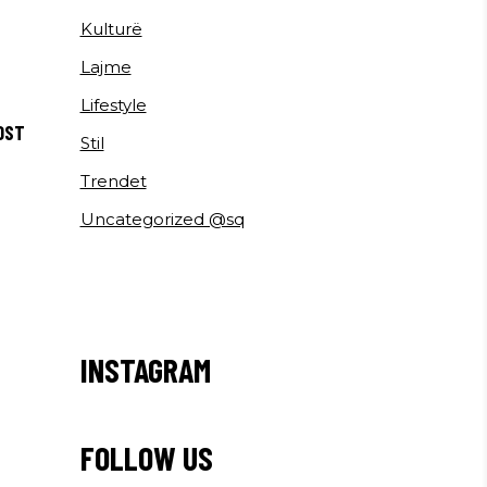
Kulturë
Lajme
Lifestyle
OST
Stil
Trendet
Uncategorized @sq
INSTAGRAM
FOLLOW US