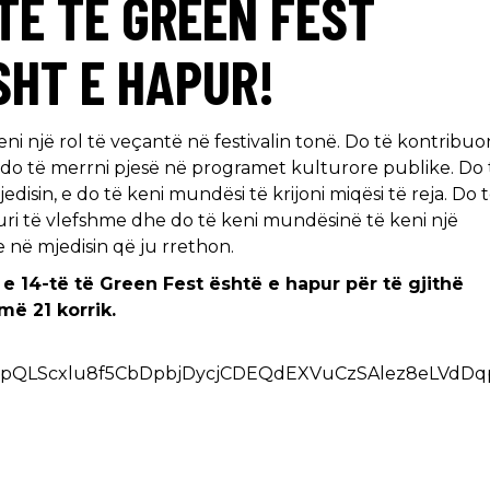
-TË TË GREEN FEST
SHT E HAPUR!
eni një rol të veçantë në festivalin tonë. Do të kontribuo
do të merrni pjesë në programet kulturore publike. Do 
edisin, e do të keni mundësi të krijoni miqësi të reja. Do 
johuri të vlefshme dhe do të keni mundësinë të keni një
 në mjedisin që ju rrethon.
 e 14-të të Green Fest është e hapur për të gjithë
 më 21 korrik.
/1FAIpQLScxlu8f5CbDpbjDycjCDEQdEXVuCzSAlez8eLVdD