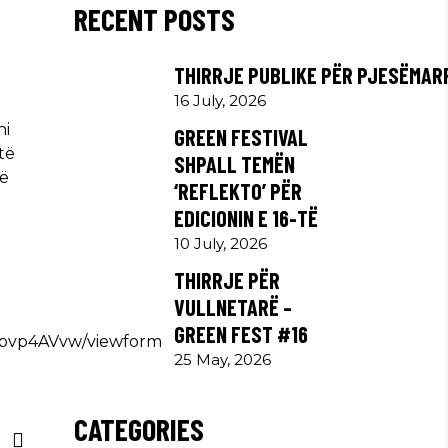
RECENT POSTS
THIRRJE PUBLIKE PËR PJESËMAR
16 July, 2026
ni
GREEN FESTIVAL
të
SHPALL TEMËN
të
‘REFLEKTO’ PËR
EDICIONIN E 16-TË
10 July, 2026
THIRRJE PËR
VULLNETARË –
GREEN FEST #16
qpvp4AVvw/viewform
25 May, 2026
CATEGORIES