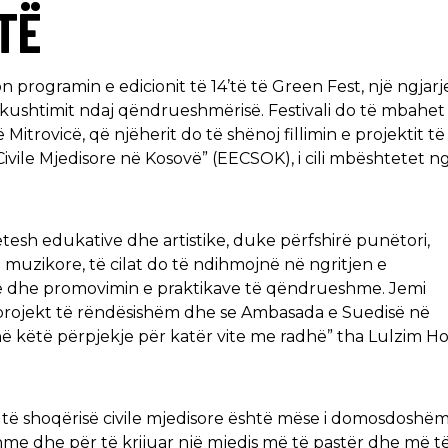
-TË
programin e edicionit të 14’të të Green Fest, një ngjarj
kushtimit ndaj qëndrueshmërisë. Festivali do të mbahet
trovicë, që njëherit do të shënoj fillimin e projektit të 
Civile Mjedisore në Kosovë” (EECSOK), i cili mbështetet n
tetesh edukative dhe artistike, duke përfshirë punëtori,
muzikore, të cilat do të ndihmojnë në ngritjen e
re dhe promovimin e praktikave të qëndrueshme. Jemi
projekt të rëndësishëm dhe se Ambasada e Suedisë në
 këtë përpjekje për katër vite me radhë” tha Lulzim Hot
e të shoqërisë civile mjedisore është mëse i domosdoshë
me dhe për të krijuar një mjedis më të pastër dhe më t