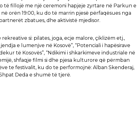
do të fillojë me një ceremoni hapjeje zyrtare në Parkun e
 në orën 19:00, ku do të marrin pjesë përfaqësues nga
artnerët zbatues, dhe aktivistë mjedisor.
kreative si: pilates, joga, ecje malore, çiklizëm etj.,
jendja e lumenjve në Kosovë”, “Potenciali i hapësirave
ekur të Kosovës”, “Ndikimi i shkarkimeve industriale në
mijë, shfaqje filmi si dhe pjesa kulturore që përmban
e te festivalit, ku do te performojnë: Alban Skenderaj,
, Shpat Deda e shumë të tjerë.