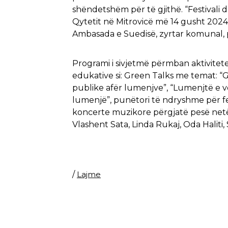
shëndetshëm për të gjithë. “Festivali 
Qytetit në Mitrovicë më 14 gusht 2024
Ambasada e Suedisë, zyrtar komunal, p
Programi i sivjetmë përmban aktivitete re
edukative si: Green Talks me temat: “G
publike afër lumenjve”, “Lumenjtë e vd
lumenjë”, punëtori të ndryshme për fe
koncerte muzikore përgjatë pesë netëv
Vlashent Sata, Linda Rukaj, Oda Haliti
/
Lajme