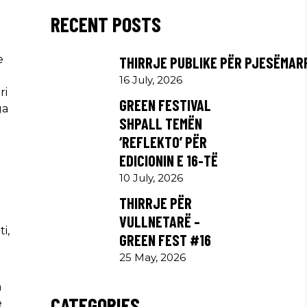
RECENT POSTS
e
THIRRJE PUBLIKE PËR PJESËMAR
16 July, 2026
ri
GREEN FESTIVAL
ga
SHPALL TEMËN
‘REFLEKTO’ PËR
EDICIONIN E 16-TË
10 July, 2026
THIRRJE PËR
VULLNETARË –
i,
GREEN FEST #16
25 May, 2026
m
CATEGORIES
ë