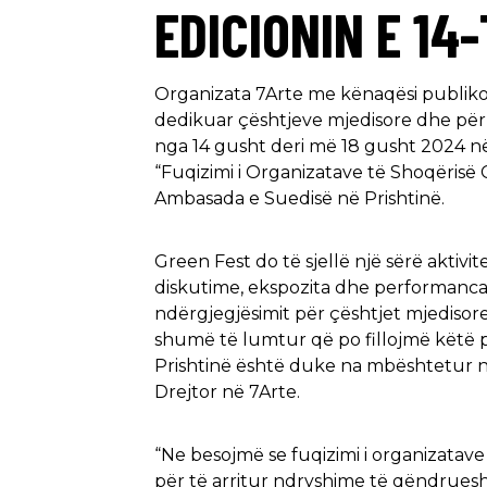
EDICIONIN E 14
Organizata 7Arte me kënaqësi publikon 
dedikuar çështjeve mjedisore dhe për
nga 14 gusht deri më 18 gusht 2024 në Mi
“Fuqizimi i Organizatave të Shoqërisë 
Ambasada e Suedisë në Prishtinë.
Green Fest do të sjellë një sërë aktivi
diskutime, ekspozita dhe performanca 
ndërgjegjësimit për çështjet mjediso
shumë të lumtur që po fillojmë këtë 
Prishtinë është duke na mbështetur në
Drejtor në 7Arte.
“Ne besojmë se fuqizimi i organizatav
për të arritur ndryshime të qëndruesh